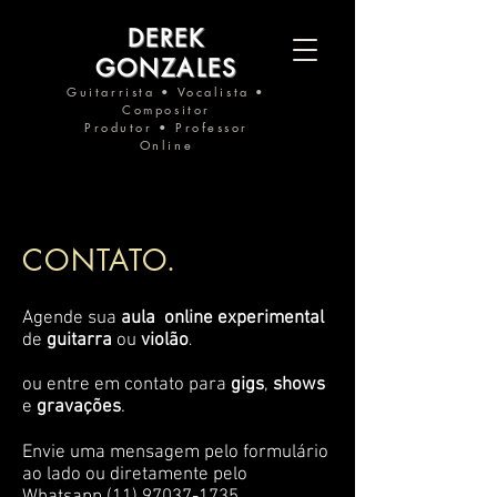
DEREK
GONZALES
Guitarrista • Vocalista •
Compositor
Produtor • Professor
Online
CONTATO.
Agende sua
aula online experimental
de
guitarra
ou
violão
.
ou entre em contato para
gigs
,
shows
e
gravações
.
Envie uma mensagem pelo formulário
ao lado ou diretamente pelo