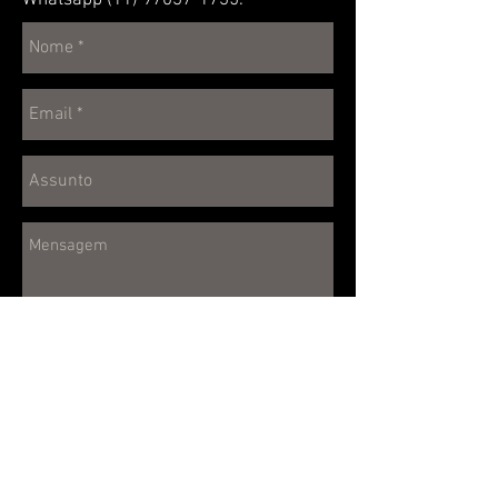
Whatsapp
(11) 97037-1735
.
SEND